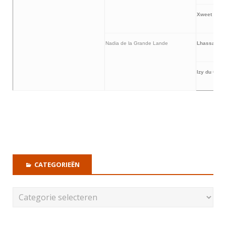
Xweet van 
Nadia de la Grande Lande
Lhassa du 
Izy du Crep
CATEGORIEËN