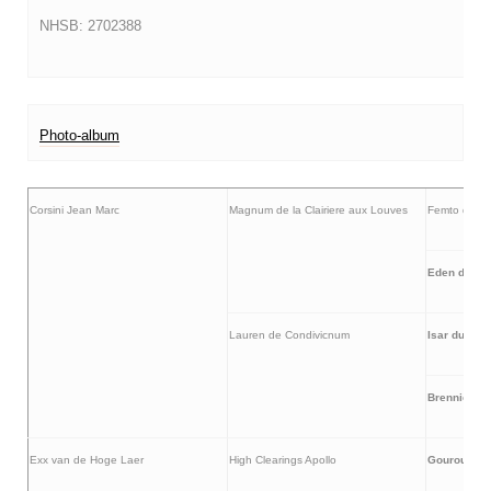
NHSB: 2702388
Photo-album
Corsini Jean Marc
Magnum de la Clairiere aux Louves
Femto du Bo
Eden de la 
Lauren de Condivicnum
Isar du Ro
Brennie du 
Exx van de Hoge Laer
High Clearings Apollo
Gourou du 