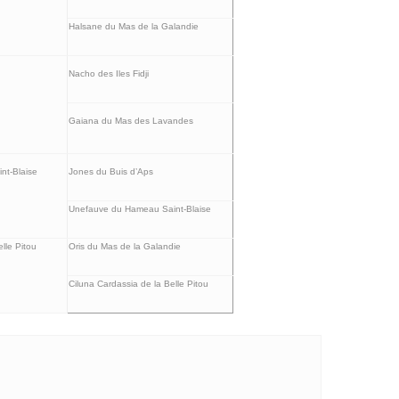
Halsane du Mas de la Galandie
Nacho des Iles Fidji
Gaiana du Mas des Lavandes
nt-Blaise
Jones du Buis d’Aps
Unefauve du Hameau Saint-Blaise
lle Pitou
Oris du Mas de la Galandie
Ciluna Cardassia de la Belle Pitou