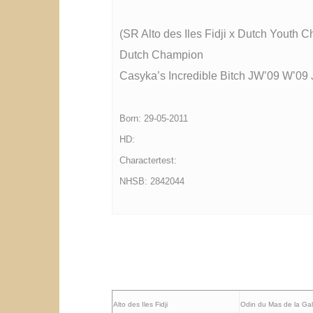
(SR Alto des Iles Fidji x Dutch Youth 
Dutch Champion
Casyka’s Incredible Bitch JW’09 W’09
Born: 29-05-2011
HD:
Charactertest:
NHSB: 2842044
Alto des Iles Fidji
Odin du Mas de la Ga