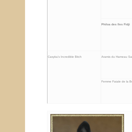
Philoa des Iles Fidji
Casyka’s Incredible Bitch
Aramis du Hameau Sai
Femme Fatale de la Be