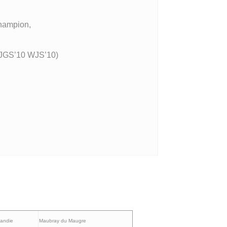
Champion,
 JGS’10 WJS’10)
landie
Maubray du Maugre