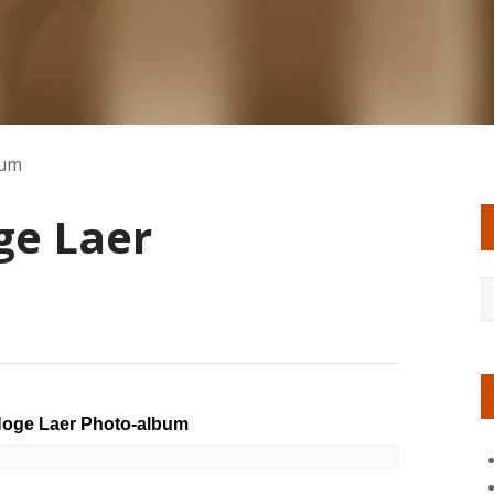
bum
ge Laer
Hoge Laer Photo-album