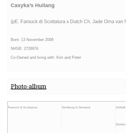
Casyka’s Huilang
(pE. Farouck di Scottatura x Dutch Ch. Jade Orna van Mo
Born: 13 November 2008
NHSB: 2728976
Co-Owned and living with: Kim and Peter
Photo-album
Farouck di Scottatura
Domburg in Demand
Zefirelli va
Domburg Re