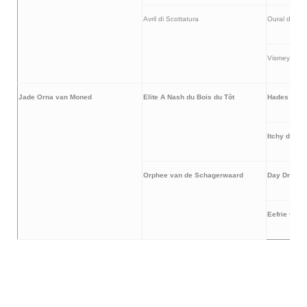
Avril di Scottatura
Oural de la 
Vismey di Sc
Jade Orna van Moned
Elite A Nash du Bois du Tôt
Hades du Bo
Itchy du So
Orphee van de Schagerwaard
Day Dreem 
Eefrie van