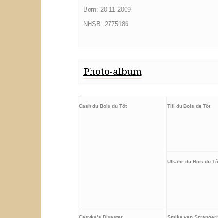
Born: 20-11-2009
NHSB: 2775186
Photo-album
Cash du Bois du Tôt
Till du Bois du Tôt
Ulkane du Bois du Tô
Casyka’s Disaster
Smika van Sprangerh