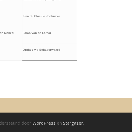
Jina du Clos de Jochnake
van Moned
Falco van de Lamar
Orphee v.d Schagerwaard
ndersteund door
WordPress
en
Stargazer
.