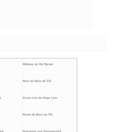
Midway du Val Myrak
Nara
du Bois du Tôt
t
Xoran van de Hoge Laer
Roxie du Bois du Tôt
of
Nakatomi van Sprangerhof