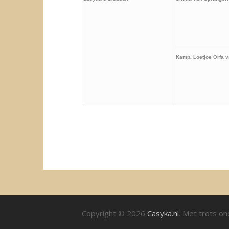
Kamp. Loetjoe Orfa 
Copyright © 2026
Casyka.nl
. Met trots o