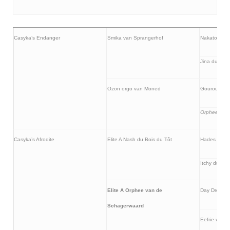
Casyka’s Endanger
Smika van Sprangerhof
Nakatomi va
Jina du Clo
Ozon orgo van Moned
Gourou du C
Orphee van
Casyka’s Afrodite
Elite A Nash du Bois du Tôt
Hades du Bo
Itchy du Sol
Elite A Orphee van de
Day Dreem 
Schagerwaard
Eefrie van 